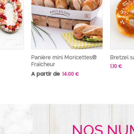
Panière mini Moricettes®
Bretzel s
Fraîcheur
1.10 €
A partir de
14.00 €
NOS NU