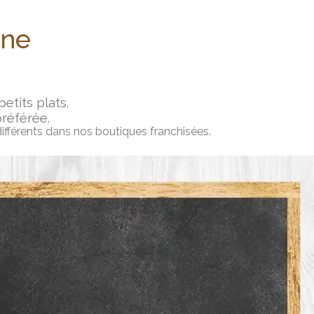
ine
tits plats.
préférée.
différents dans nos boutiques franchisées.