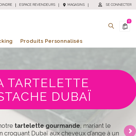
OINDRE
|
ESPACE REVENDEURS
|
MAGASINS
|
SE CONNECTER
0
cking
Produits Personnalisés
A TARTELETTE
ISTACHE DUBAÏ
notre
tartelette gourmande
, mariant le
’un croquant Dubaï aux cheveux d’ange à un