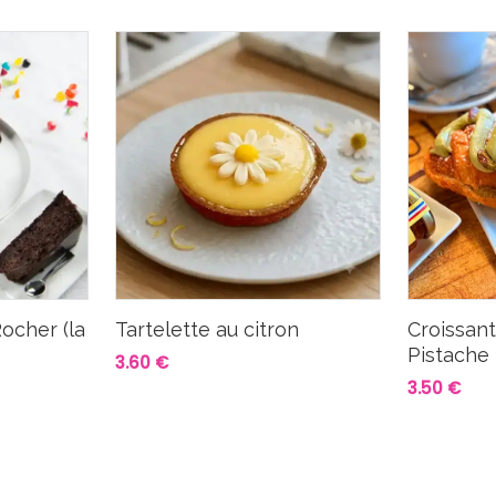
ocher (la
Tartelette au citron
Croissan
Pistache
3.60 €
3.50 €