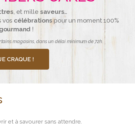
ttres
, et mille
saveurs
…
s vos
célébrations
pour un moment 100%
gourmand
!
rtains magasins, dans un délai minimum de 72h.
JE CRAQUE !
s
ir et à savourer sans attendre.