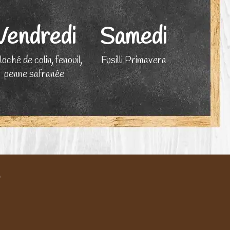
Vendredi
Samedi
loché de colin, fenouil,
Fusilli Primavera
penne safranée
?