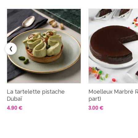
❮
La tartelette pistache
Moelleux Marbré R
Dubaï
part)
4.90 €
3.00 €