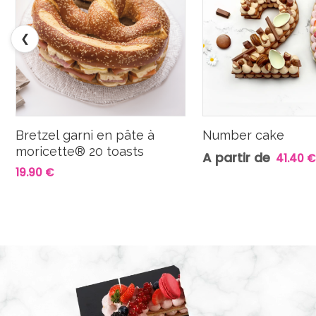
❮
Bretzel garni en pâte à
Number cake
moricette® 20 toasts
A partir de
41.40 €
19.90 €
L
e
c
t