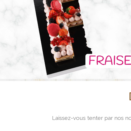
e
u
r
v
i
d
é
o
Laissez-vous tenter par nos no