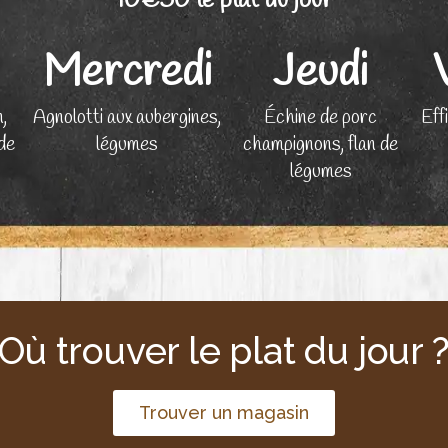
10€50 le plat du jour
Mercredi
Jeudi
,
Agnolotti aux aubergines,
Échine de porc
Effi
de
légumes
champignons, flan de
légumes
Où trouver le plat du jour 
Trouver un magasin