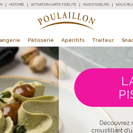
UR
|
HISTOIRE
|
ACTIVATION CARTE FIDÉLITÉ
|
INVESTISSEURS
|
NOUS REJ
angerie
Pâtisserie
Apéritifs
Traiteur
Sna
L
P
Découvrez 
croustillant d