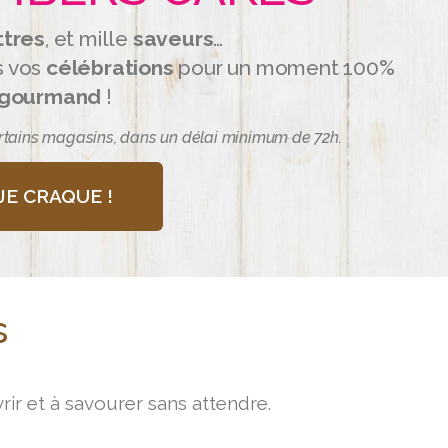
ttres
, et mille
saveurs
…
s vos
célébrations
pour un moment 100%
gourmand
!
rtains magasins, dans un délai minimum de 72h.
JE CRAQUE !
s
ir et à savourer sans attendre.