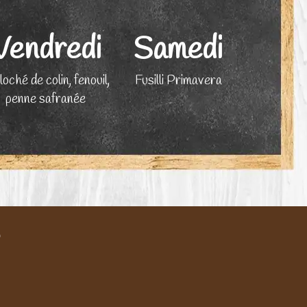
Vendredi
Samedi
loché de colin, fenouil,
Fusilli Primavera
penne safranée
?