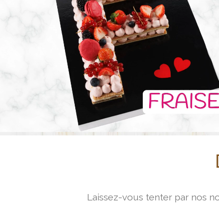
e
u
r
v
i
d
é
o
Laissez-vous tenter par nos no