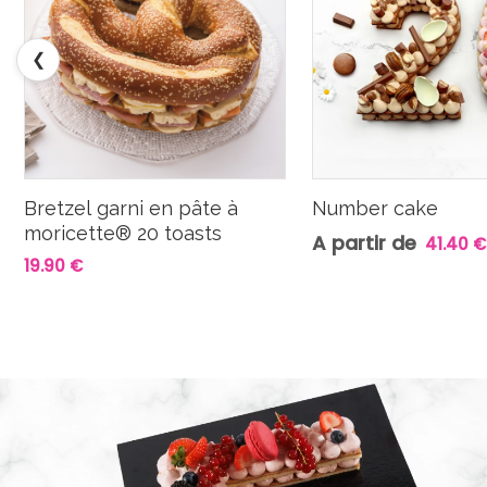
❮
Bretzel garni en pâte à
Number cake
moricette® 20 toasts
A partir de
41.40 €
19.90 €
L
e
c
t