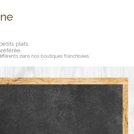
ine
tits plats.
préférée.
différents dans nos boutiques franchisées.