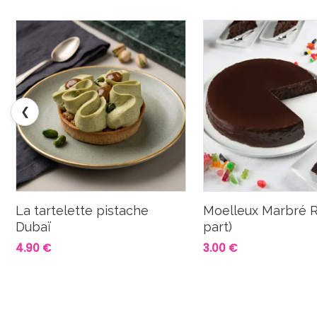
❮
La tartelette pistache
Moelleux Marbré R
Dubaï
part)
4.90 €
3.00 €