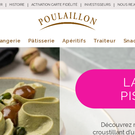
UR
|
HISTOIRE
|
ACTIVATION CARTE FIDÉLITÉ
|
INVESTISSEURS
|
NOUS REJ
angerie
Pâtisserie
Apéritifs
Traiteur
Sna
L
P
Découvrez 
croustillant d