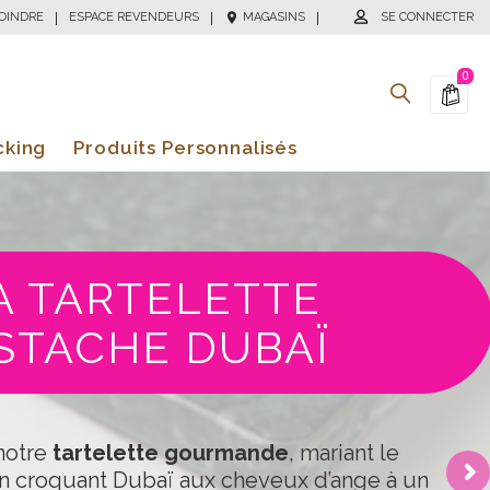
OINDRE
|
ESPACE REVENDEURS
|
MAGASINS
|
SE CONNECTER
0
cking
Produits Personnalisés
A TARTELETTE
ISTACHE DUBAÏ
notre
tartelette gourmande
, mariant le
’un croquant Dubaï aux cheveux d’ange à un