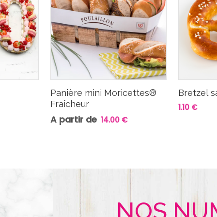
Panière mini Moricettes®
Bretzel s
Fraîcheur
1.10 €
A partir de
14.00 €
NOS NU