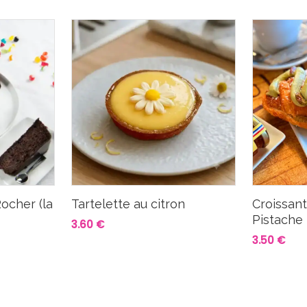
ocher (la
Tartelette au citron
Croissan
Pistache
3.60 €
3.50 €