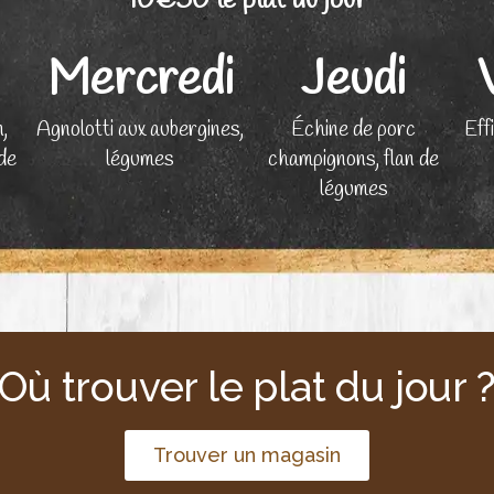
10€50 le plat du jour
Mercredi
Jeudi
,
Agnolotti aux aubergines,
Échine de porc
Effi
de
légumes
champignons, flan de
légumes
Où trouver le plat du jour 
Trouver un magasin