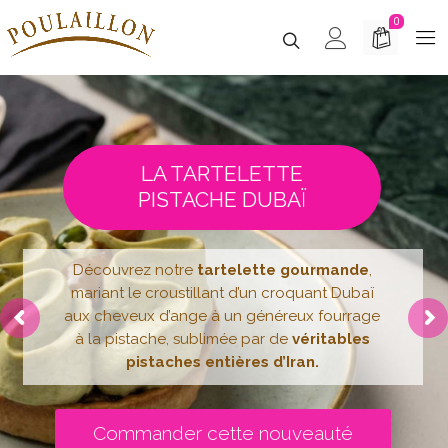
0
LA TARTELETTE
PISTACHE DUBAÏ
Découvrez notre
tartelette gourmande
,
mariant le croustillant d’un croquant Dubaï
aux cheveux d’ange à un généreux fourrage
à la pistache, sublimée par de
véritables
pistaches entières d’Iran.
Commander cette nouveauté