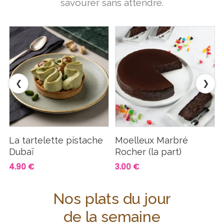
savourer sans attendre.
❮
❯
La tartelette pistache
Moelleux Marbré
Dubaï
Rocher (la part)
4.90 €
3.00 €
Nos plats du jour
de la semaine