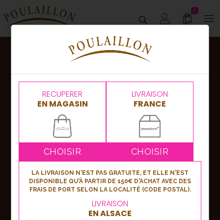
0
Abonnez-vous
à notre newsletter !
RECUPERER
LIVRAISON
EN MAGASIN
FRANCE
Nouveautés, bons plans ou événements,
soyez les premiers informés en vous
inscrivant à notre newsletter !
CHOISIR
CHOISIR
LA LIVRAISON N'EST PAS GRATUITE, ET ELLE N'EST
DISPONIBLE QU'À PARTIR DE 150€ D'ACHAT AVEC DES
S'inscrire
FRAIS DE PORT SELON LA LOCALITÉ (CODE POSTAL).
LIVRAISON
EN ALSACE