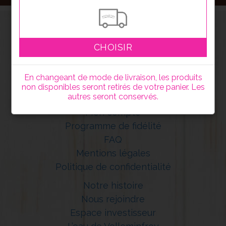
CHOISIR
En changeant de mode de livraison, les produits
non disponibles seront retirés de votre panier. Les
autres seront conservés.
Mon compte
Programme de fidélité
FAQ
Mentions légales
Politique de confidentialité
Notre histoire
Nous rejoindre
Espace investisseur