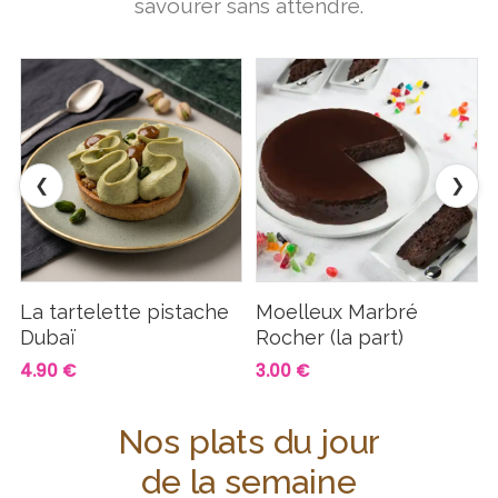
savourer sans attendre.
❮
❯
La tartelette pistache
Moelleux Marbré
Dubaï
Rocher (la part)
4.90 €
3.00 €
Nos plats du jour
de la semaine