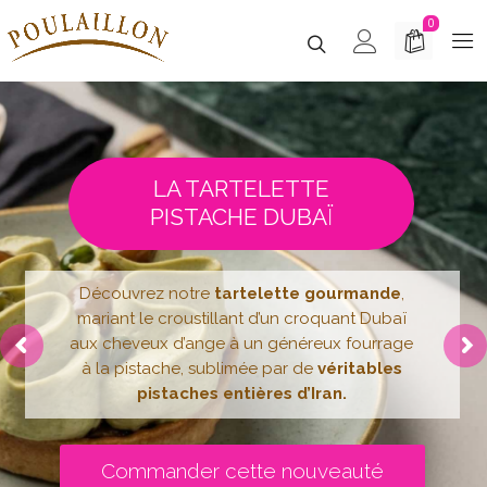
0
LA TARTELETTE
PISTACHE DUBAÏ
Découvrez notre
tartelette gourmande
,
mariant le croustillant d’un croquant Dubaï
aux cheveux d’ange à un généreux fourrage
à la pistache, sublimée par de
véritables
pistaches entières d’Iran.
Commander cette nouveauté