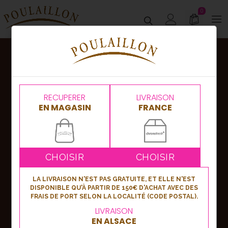
0
Abonnez-vous
à notre newsletter !
RECUPERER
LIVRAISON
EN MAGASIN
FRANCE
Nouveautés, bons plans ou événements,
soyez les premiers informés en vous
inscrivant à notre newsletter !
CHOISIR
CHOISIR
LA LIVRAISON N'EST PAS GRATUITE, ET ELLE N'EST
DISPONIBLE QU'À PARTIR DE 150€ D'ACHAT AVEC DES
S'inscrire
FRAIS DE PORT SELON LA LOCALITÉ (CODE POSTAL).
LIVRAISON
EN ALSACE