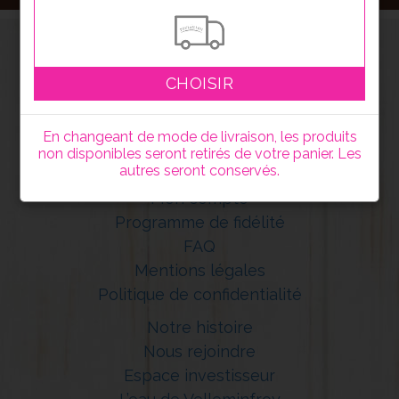
CHOISIR
En changeant de mode de livraison, les produits
non disponibles seront retirés de votre panier. Les
autres seront conservés.
Mon compte
Programme de fidélité
FAQ
Mentions légales
Politique de confidentialité
Notre histoire
Nous rejoindre
Espace investisseur