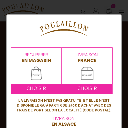
0
Abonnez-vous
à notre newsletter !
RECUPERER
LIVRAISON
EN MAGASIN
FRANCE
Nouveautés, bons plans ou événements,
soyez les premiers informés en vous
inscrivant à notre newsletter !
CHOISIR
CHOISIR
LA LIVRAISON N'EST PAS GRATUITE, ET ELLE N'EST
DISPONIBLE QU'À PARTIR DE 150€ D'ACHAT AVEC DES
S'inscrire
FRAIS DE PORT SELON LA LOCALITÉ (CODE POSTAL).
LIVRAISON
EN ALSACE