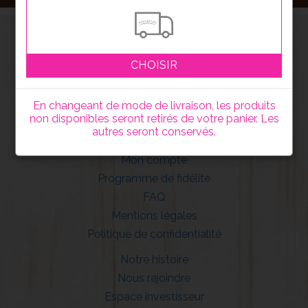
CHOISIR
En changeant de mode de livraison, les produits
non disponibles seront retirés de votre panier. Les
autres seront conservés.
Mon compte
Programme de fidélité
FAQ
Mentions légales
Politique de confidentialité
Notre histoire
Nous rejoindre
Espace investisseur