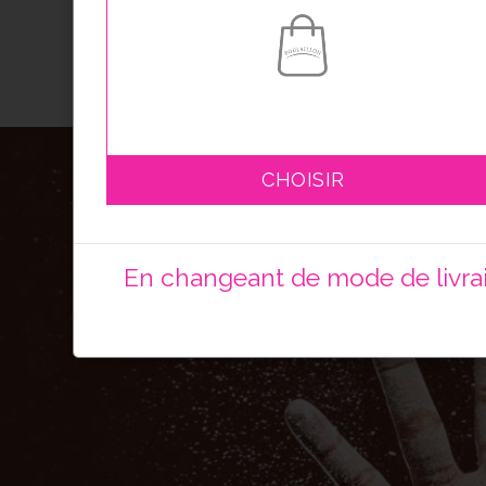
CHOISIR
En changeant de mode de livrais