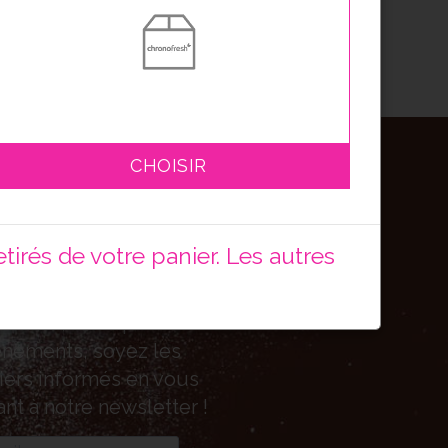
CHOISIR
bonnez-vous
tre newsletter
irés de votre panier. Les autres
!
autés, bons plans ou
nements, soyez les
ers informés en vous
ant à notre newsletter !