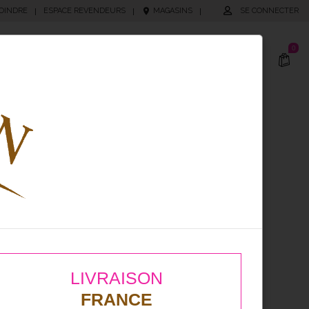
OINDRE
ESPACE REVENDEURS
MAGASINS
SE CONNECTER
|
|
|
0
cking
Produits Personnalisés
LIVRAISON
FRANCE