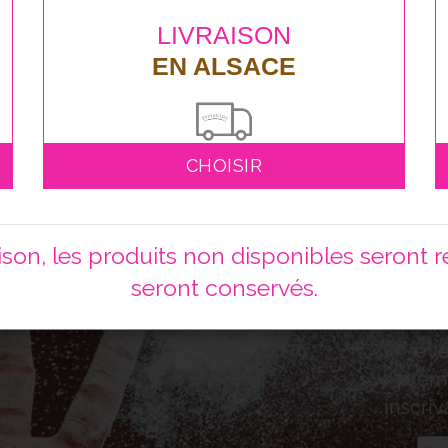
LIVRAISON
EN ALSACE
CHOISIR
A
à no
on, les produits non disponibles seront ret
seront conservés.
Nouve
évé
premi
inscriv