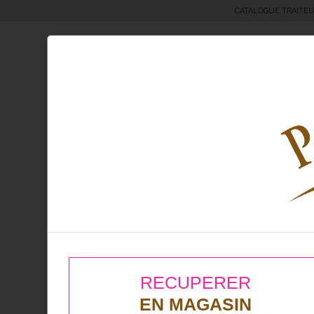
CATALOGUE TRAITE
Moricettes® & Bretzels
Boul
Produit Parfum
Framboise
RECUPERER
EN MAGASIN