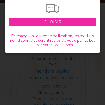
CHOISIR
En changeant de mode de livraison, les produits
non disponibles seront retirés de votre panier. Les
autres seront conservés.
Mon compte
Programme de fidélité
FAQ
Mentions légales
Politique de confidentialité
Notre histoire
Nous rejoindre
Espace investisseur