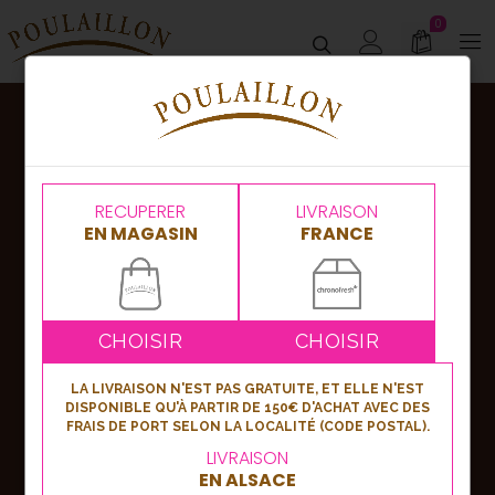
0
Abonnez-vous
à notre newsletter !
RECUPERER
LIVRAISON
EN MAGASIN
FRANCE
Nouveautés, bons plans ou événements,
soyez les premiers informés en vous
inscrivant à notre newsletter !
CHOISIR
CHOISIR
LA LIVRAISON N'EST PAS GRATUITE, ET ELLE N'EST
DISPONIBLE QU'À PARTIR DE 150€ D'ACHAT AVEC DES
S'inscrire
FRAIS DE PORT SELON LA LOCALITÉ (CODE POSTAL).
LIVRAISON
EN ALSACE