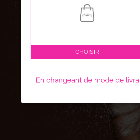
CHOISIR
En changeant de mode de livrais