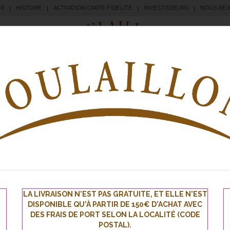
UR
HISTOIRE
ACTIVATION CARTE FIDÉLITÉ
INVESTISSEURS
NOUS REJ
|
|
|
|
angerie
Pâtisserie
Apéritifs
Traiteur
Sna
1
2
3
4
…
13
14
15
LA LIVRAISON N'EST PAS GRATUITE, ET ELLE N'EST
DISPONIBLE QU'À PARTIR DE 150€ D'ACHAT AVEC
DES FRAIS DE PORT SELON LA LOCALITÉ (CODE
POSTAL).