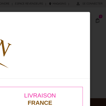
OINDRE
ESPACE REVENDEURS
MAGASINS
SE CONNECTER
|
|
|
0
cking
Produits Personnalisés
LIVRAISON
FRANCE