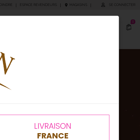
OINDRE
|
ESPACE REVENDEURS
|
MAGASINS
|
SE CONNECTER
0
cking
Produits Personnalisés
bonnez-vous
tre newsletter
!
autés, bons plans ou
nements, soyez les
LIVRAISON
ers informés en vous
FRANCE
ant à notre newsletter !