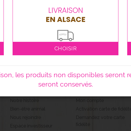
LIVRAISON
EN ALSACE
CHOISIR
on, les produits non disponibles seront ret
seront conservés.
POULAILLON
ESPACE CLIENT
Notre histoire
Mon compte
Bien-être animal
Activation carte de fidélit
Nous rejoindre
Demandez votre carte
fidélité
Espace investisseur