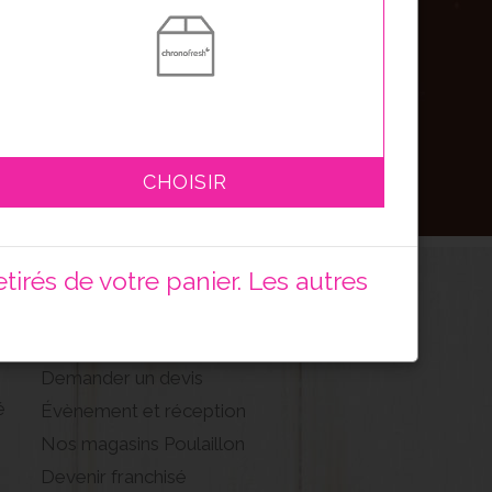
S'inscrire
CHOISIR
irés de votre panier. Les autres
CONTACT
Demander un devis
é
Évènement et réception
Nos magasins Poulaillon
Devenir franchisé