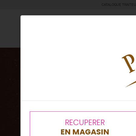
CATALOGUE TRAITE
Moricettes® & Bretzels
Boul
RECUPERER
EN MAGASIN