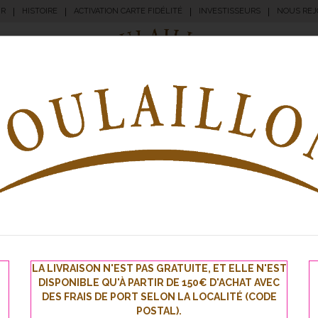
UR
|
HISTOIRE
|
ACTIVATION CARTE FIDÉLITÉ
|
INVESTISSEURS
|
NOUS REJ
angerie
Pâtisserie
Apéritifs
Traiteur
Sna
A
à no
Nouve
LA LIVRAISON N'EST PAS GRATUITE, ET ELLE N'EST
évé
DISPONIBLE QU'À PARTIR DE 150€ D'ACHAT AVEC
premi
DES FRAIS DE PORT SELON LA LOCALITÉ (CODE
POSTAL).
inscriv