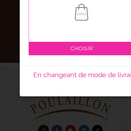
CHOISIR
En changeant de mode de livrais