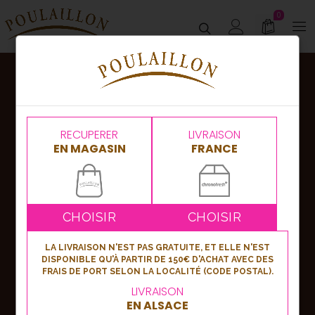
0
Abonnez-vous
à notre newsletter !
RECUPERER
LIVRAISON
EN MAGASIN
FRANCE
Nouveautés, bons plans ou événements,
soyez les premiers informés en vous
inscrivant à notre newsletter !
CHOISIR
CHOISIR
LA LIVRAISON N'EST PAS GRATUITE, ET ELLE N'EST
DISPONIBLE QU'À PARTIR DE 150€ D'ACHAT AVEC DES
S'inscrire
FRAIS DE PORT SELON LA LOCALITÉ (CODE POSTAL).
LIVRAISON
EN ALSACE