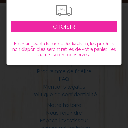
CHOISIR
En changeant de mode de livraison, les produits
non disponibles seront retirés de votre panier. Les
autres seront conservés.
Mon compte
Programme de fidélité
FAQ
Mentions légales
Politique de confidentialité
Notre histoire
Nous rejoindre
Espace investisseur