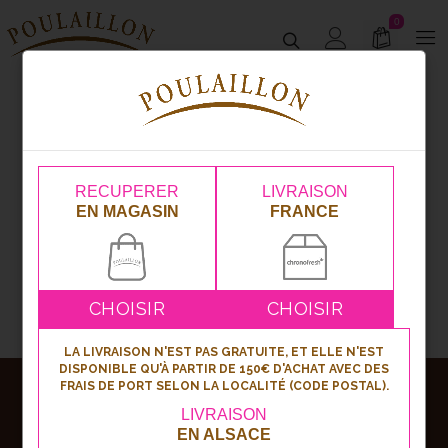
0
Produit Nombre de parts
6 parts
RECUPERER
LIVRAISON
EN MAGASIN
FRANCE
CHOISIR
CHOISIR
LA LIVRAISON N'EST PAS GRATUITE, ET ELLE N'EST
DISPONIBLE QU'À PARTIR DE 150€ D'ACHAT AVEC DES
FRAIS DE PORT SELON LA LOCALITÉ (CODE POSTAL).
Abonnez-vous
LIVRAISON
EN ALSACE