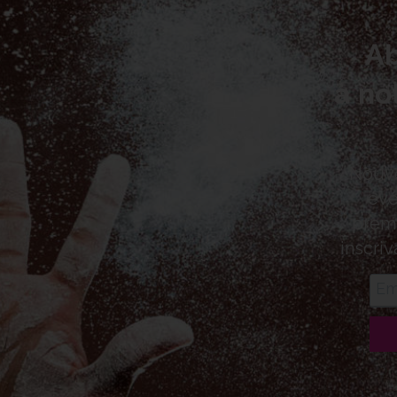
A
à no
Nouve
évé
premi
inscriv