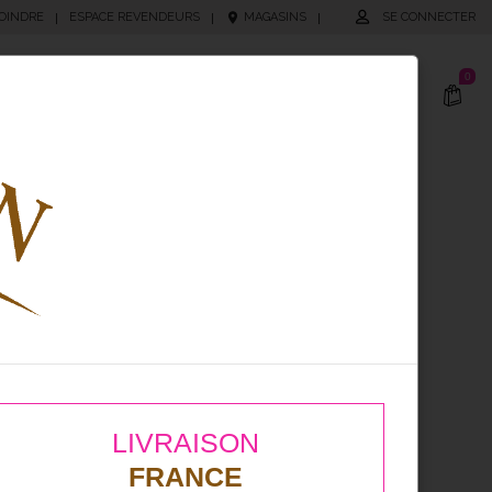
OINDRE
ESPACE REVENDEURS
MAGASINS
SE CONNECTER
|
|
|
0
cking
Produits Personnalisés
LIVRAISON
FRANCE