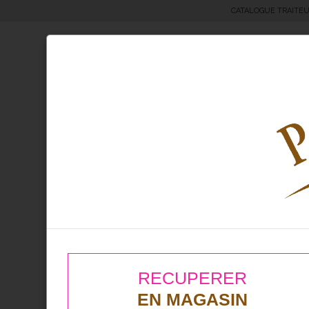
CATALOGUE TRAITE
Moricettes® & Bretzels
Boul
Produit Lot
À l'unité
RECUPERER
EN MAGASIN