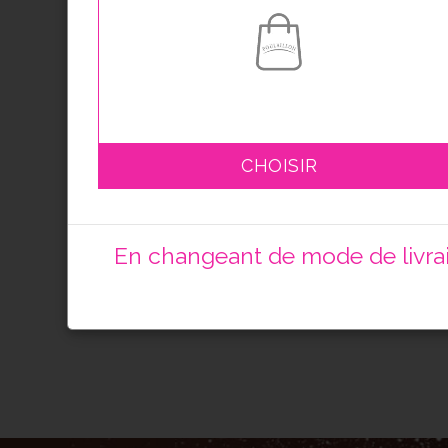
Mini-Moricette® nature
P’tit
CHOISIR
lot de 10
lot d
6.00
€
6.00
En changeant de mode de livrais