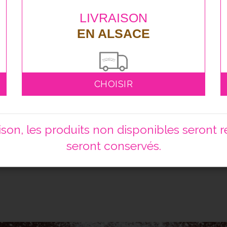
LIVRAISON
EN ALSACE
s bouts de bretzel
CHOISIR
e 12
€
on, les produits non disponibles seront ret
seront conservés.
1
2