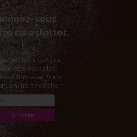
bonnez-vous
tre newsletter
!
autés, bons plans ou
nements, soyez les
ers informés en vous
ant à notre newsletter !
S'inscrire