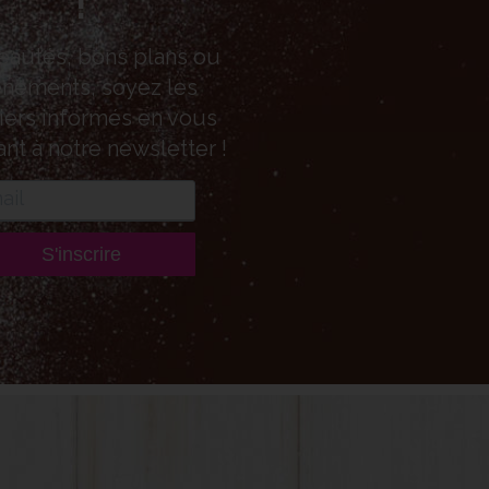
!
autés, bons plans ou
nements, soyez les
ers informés en vous
ant à notre newsletter !
S'inscrire