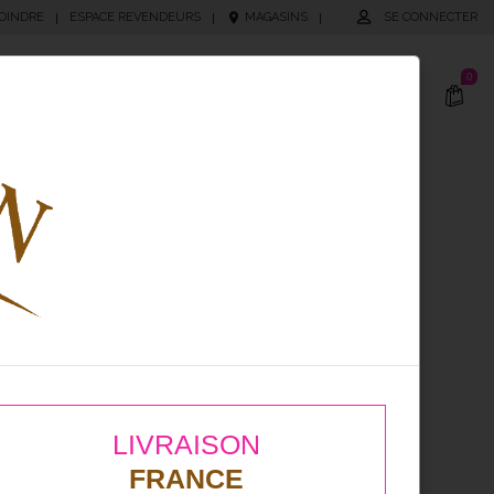
OINDRE
ESPACE REVENDEURS
MAGASINS
SE CONNECTER
|
|
|
0
cking
Produits Personnalisés
LIVRAISON
FRANCE