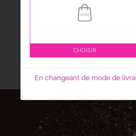
3 macarons
6 macarons
12 macarons
Assortiment de
CHOISIR
macarons
A partir de
3.60
€
En changeant de mode de livrais