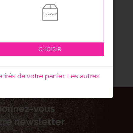
CHOISIR
irés de votre panier. Les autres
bonnez-vous
tre newsletter