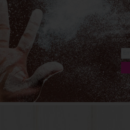
Nouve
évé
premi
inscriv