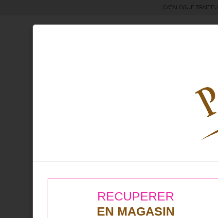
CATALOGUE TRAITE
Moricettes® & Bretzels
Boul
Produit Quantité
12 macarons
RECUPERER
EN MAGASIN