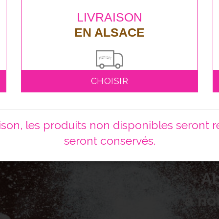
LIVRAISON
EN ALSACE
CHOISIR
on, les produits non disponibles seront ret
seront conservés.
A
à no