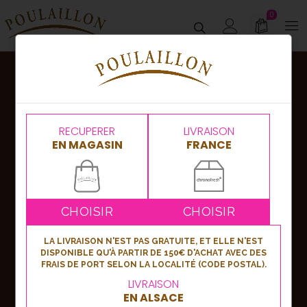
0
Abonnez-vous
à notre newsletter !
RECUPERER
LIVRAISON
EN MAGASIN
FRANCE
Nouveautés, bons plans ou événements,
soyez les premiers informés en vous
inscrivant à notre newsletter !
CHOISIR
CHOISIR
LA LIVRAISON N'EST PAS GRATUITE, ET ELLE N'EST
DISPONIBLE QU'À PARTIR DE 150€ D'ACHAT AVEC DES
S'inscrire
FRAIS DE PORT SELON LA LOCALITÉ (CODE POSTAL).
LIVRAISON
EN ALSACE