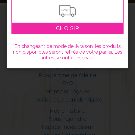
CHOISIR
En changeant de mode de livraison, les produits
non disponibles seront retirés de votre panier. Les
autres seront conservés.
Mon compte
Programme de fidélité
FAQ
Mentions légales
Politique de confidentialité
Notre histoire
Nous rejoindre
Espace investisseur