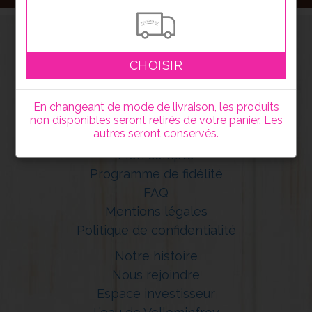
CHOISIR
En changeant de mode de livraison, les produits
non disponibles seront retirés de votre panier. Les
autres seront conservés.
Mon compte
Programme de fidélité
FAQ
Mentions légales
Politique de confidentialité
Notre histoire
Nous rejoindre
Espace investisseur