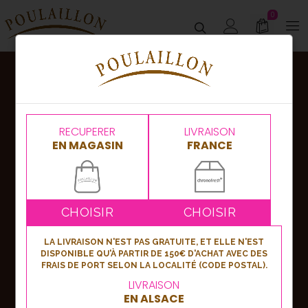
0
Abonnez-vous
à notre newsletter !
RECUPERER
LIVRAISON
EN MAGASIN
FRANCE
Nouveautés, bons plans ou événements,
soyez les premiers informés en vous
inscrivant à notre newsletter !
CHOISIR
CHOISIR
LA LIVRAISON N'EST PAS GRATUITE, ET ELLE N'EST
DISPONIBLE QU'À PARTIR DE 150€ D'ACHAT AVEC DES
S'inscrire
FRAIS DE PORT SELON LA LOCALITÉ (CODE POSTAL).
LIVRAISON
EN ALSACE