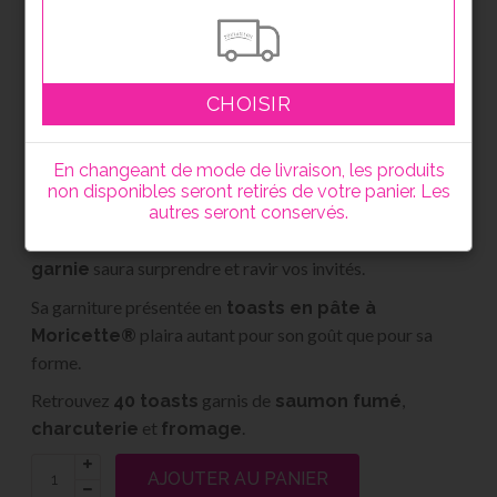
Traiteur
Formes garnies
Feuille garnie en pâte à moricette® 40 toasts
CHOISIR
Feuille garnie en pâte à moricette®
40 toasts
En changeant de mode de livraison, les produits
non disponibles seront retirés de votre panier. Les
33.00
€
autres seront conservés.
Cette présentation originale sous forme de
feuille
saura surprendre et ravir vos invités.
garnie
Sa garniture présentée en
toasts en pâte à
plaira autant pour son goût que pour sa
Moricette®
forme.
Retrouvez
garnis de
,
40 toasts
saumon fumé
et
.
charcuterie
fromage
AJOUTER AU PANIER