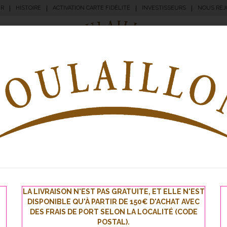
UR
|
HISTOIRE
|
ACTIVATION CARTE FIDÉLITÉ
|
INVESTISSEURS
|
NOUS REJ
angerie
Pâtisserie
Apéritifs
Traiteur
Sna
A
à no
Nouve
LA LIVRAISON N'EST PAS GRATUITE, ET ELLE N'EST
évé
DISPONIBLE QU'À PARTIR DE 150€ D'ACHAT AVEC
premi
DES FRAIS DE PORT SELON LA LOCALITÉ (CODE
POSTAL).
inscriv