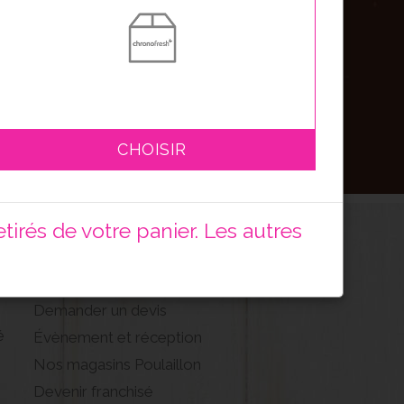
S'inscrire
CHOISIR
irés de votre panier. Les autres
CONTACT
Demander un devis
é
Évènement et réception
Nos magasins Poulaillon
Devenir franchisé