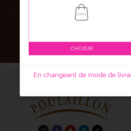
CHOISIR
En changeant de mode de livrais