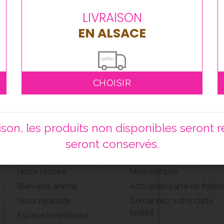
LIVRAISON
EN ALSACE
CHOISIR
on, les produits non disponibles seront ret
seront conservés.
POULAILLON
ESPACE CLIENT
Notre histoire
Mon compte
Bien-être animal
Activation carte de fidélit
Nous rejoindre
Demandez votre carte
fidélité
Espace investisseur