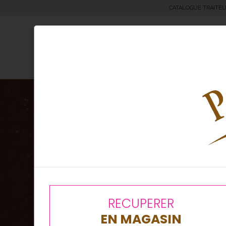
CATALOGUE TRAITE
Moricettes® & Bretzels
Boul
RECUPERER
EN MAGASIN