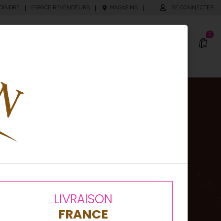
OINDRE
|
ESPACE REVENDEURS
|
MAGASINS
|
SE CONNECTER
0
cking
Produits Personnalisés
bonnez-vous
tre newsletter
!
autés, bons plans ou
nements, soyez les
LIVRAISON
ers informés en vous
FRANCE
ant à notre newsletter !