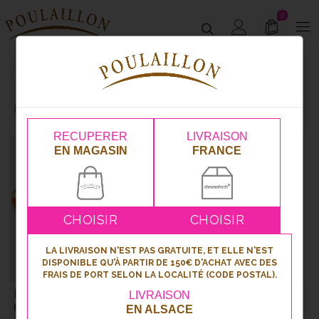
0
Page 4
Moricettes® & Bretzels
Moricettes® & Bretzels
RECUPERER
LIVRAISON
EN MAGASIN
FRANCE
CHOISIR
CHOISIR
LA LIVRAISON N'EST PAS GRATUITE, ET ELLE N'EST
DISPONIBLE QU'À PARTIR DE 150€ D'ACHAT AVEC DES
FRAIS DE PORT SELON LA LOCALITÉ (CODE POSTAL).
Mini-Moricette®
Missel garni en pâte à
LIVRAISON
nature lot de 10
moricette® 40 toasts
EN ALSACE