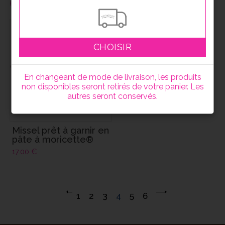
6.00
€
33.00
€
CHOISIR
En changeant de mode de livraison, les produits
non disponibles seront retirés de votre panier. Les
autres seront conservés.
Missel prêt à garnir en
pâte à moricette®
17.00
€
1
2
3
4
5
6