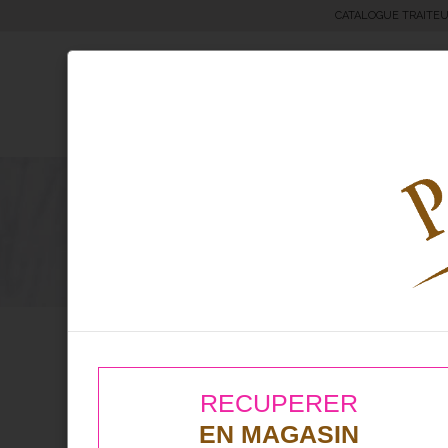
CATALOGUE TRAITE
Moricettes® & Bretzels
Boul
Page 4
Moricettes® & Bretzels
Les garnis
Les Garnis
RECUPERER
EN MAGASIN