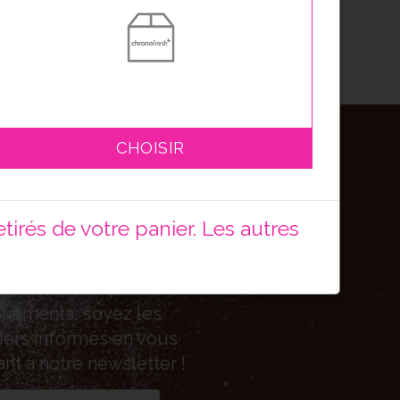
CHOISIR
bonnez-vous
tre newsletter
irés de votre panier. Les autres
!
autés, bons plans ou
nements, soyez les
ers informés en vous
ant à notre newsletter !