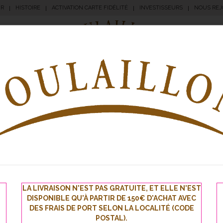
UR
HISTOIRE
ACTIVATION CARTE FIDÉLITÉ
INVESTISSEURS
NOUS REJ
|
|
|
|
angerie
Pâtisserie
Apéritifs
Traiteur
Sna
LA LIVRAISON N'EST PAS GRATUITE, ET ELLE N'EST
1
2
3
4
5
DISPONIBLE QU'À PARTIR DE 150€ D'ACHAT AVEC
DES FRAIS DE PORT SELON LA LOCALITÉ (CODE
POSTAL).