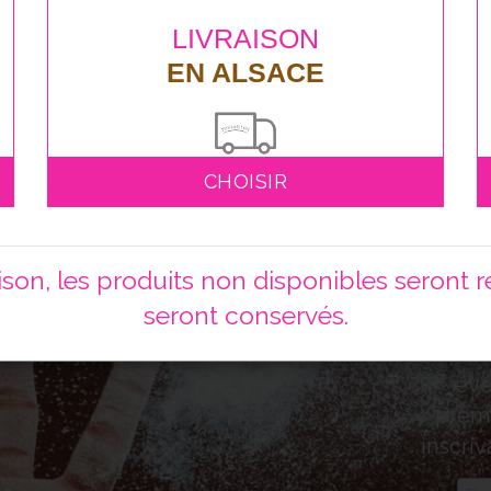
LIVRAISON
EN ALSACE
CHOISIR
A
à no
on, les produits non disponibles seront ret
seront conservés.
Nouve
évé
premi
inscriv