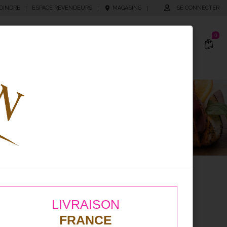
OINDRE
ESPACE REVENDEURS
MAGASINS
SE CONNECTER
|
|
|
0
cking
Produits Personnalisés
LIVRAISON
FRANCE