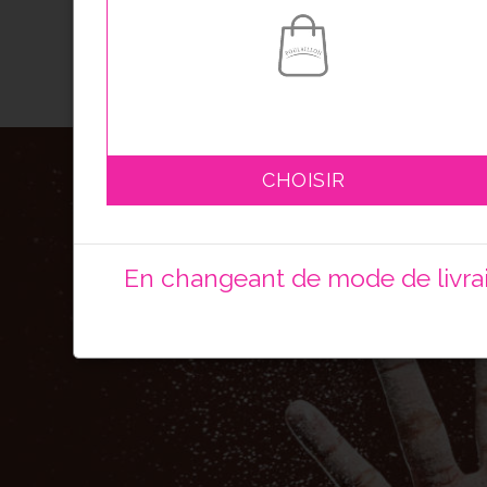
CHOISIR
En changeant de mode de livrais