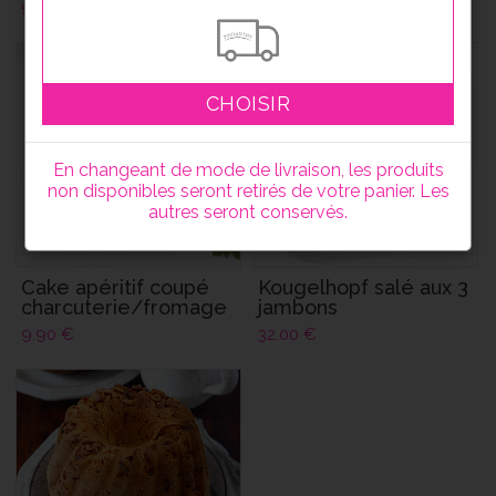
9.90
€
9.90
€
CHOISIR
En changeant de mode de livraison, les produits
non disponibles seront retirés de votre panier. Les
autres seront conservés.
Cake apéritif coupé
Kougelhopf salé aux 3
charcuterie/fromage
jambons
9.90
€
32.00
€