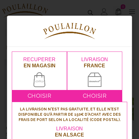
0
Kougelhopfs et cakes salés
Apéritifs
Kougelhopfs Et Cakes Salés
RECUPERER
LIVRAISON
EN MAGASIN
FRANCE
CHOISIR
CHOISIR
LA LIVRAISON N'EST PAS GRATUITE, ET ELLE N'EST
DISPONIBLE QU'À PARTIR DE 150€ D'ACHAT AVEC DES
FRAIS DE PORT SELON LA LOCALITÉ (CODE POSTAL).
Cake apéritif coupé
Cake apéritif coupé
LIVRAISON
saumon/aneth
thon/olives
EN ALSACE