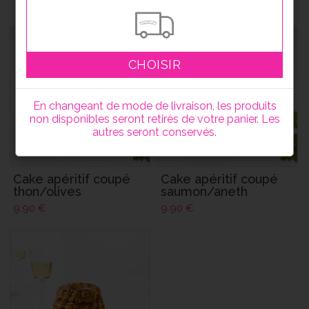
9.90
€
CHOISIR
En changeant de mode de livraison, les produits
non disponibles seront retirés de votre panier. Les
autres seront conservés.
Cake apéritif coupé
Cake apéritif coupé
thon/olives
saumon/aneth
9.90
€
9.90
€