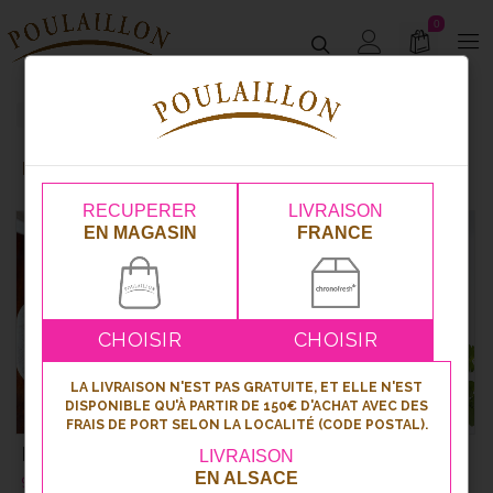
0
Kougelhopfs et cakes salés
Apéritifs
Kougelhopfs Et Cakes Salés
RECUPERER
LIVRAISON
EN MAGASIN
FRANCE
CHOISIR
CHOISIR
LA LIVRAISON N'EST PAS GRATUITE, ET ELLE N'EST
DISPONIBLE QU'À PARTIR DE 150€ D'ACHAT AVEC DES
FRAIS DE PORT SELON LA LOCALITÉ (CODE POSTAL).
Kougelhopf salé
Cake apéritif coupé
LIVRAISON
charcuterie/fromage
EN ALSACE
9.90
€