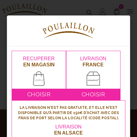
0
Produit Choix crème pâtissière
Chocolat
RECUPERER
LIVRAISON
EN MAGASIN
FRANCE
CHOISIR
CHOISIR
LA LIVRAISON N'EST PAS GRATUITE, ET ELLE N'EST
DISPONIBLE QU'À PARTIR DE 150€ D'ACHAT AVEC DES
FRAIS DE PORT SELON LA LOCALITÉ (CODE POSTAL).
Abonnez-vous
LIVRAISON
EN ALSACE