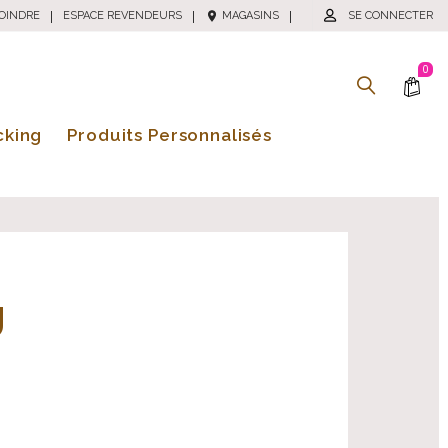
OINDRE
|
ESPACE REVENDEURS
|
MAGASINS
|
SE CONNECTER
0
cking
Produits Personnalisés
U