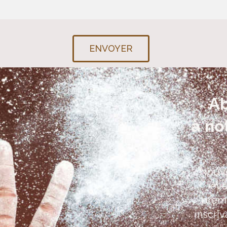
ENVOYER
A
à no
Nouve
évé
premi
inscriv