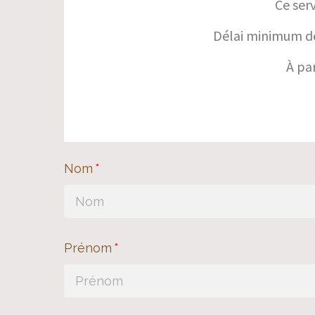
Ce ser
Délai minimum de
À pa
Nom
Prénom