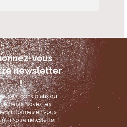
bonnez-vous
tre newsletter
!
autés, bons plans ou
nements, soyez les
ers informés en vous
ant à notre newsletter !