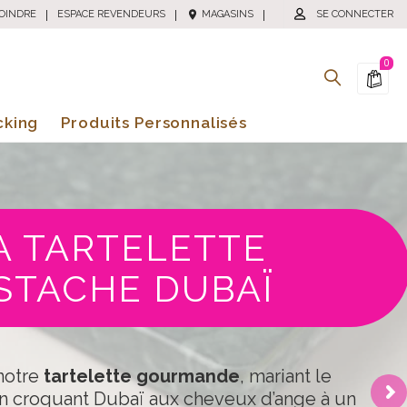
OINDRE
|
ESPACE REVENDEURS
|
MAGASINS
|
SE CONNECTER
0
cking
Produits Personnalisés
A TARTELETTE
ISTACHE DUBAÏ
notre
tartelette gourmande
, mariant le
’un croquant Dubaï aux cheveux d’ange à un