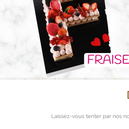
e
u
r
v
i
d
é
o
Laissez-vous tenter par nos no