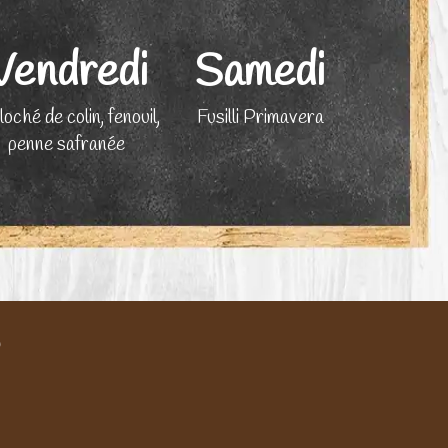
Vendredi
Samedi
loché de colin, fenouil,
Fusilli Primavera
penne safranée
?