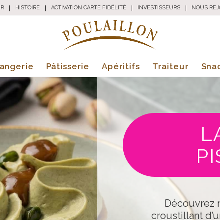
UR
|
HISTOIRE
|
ACTIVATION CARTE FIDÉLITÉ
|
INVESTISSEURS
|
NOUS REJ
angerie
Pâtisserie
Apéritifs
Traiteur
Sna
L
P
Découvrez 
croustillant d