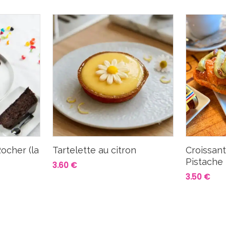
ocher (la
Tartelette au citron
Croissan
Pistache
3.60 €
3.50 €