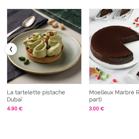
❮
La tartelette pistache
Moelleux Marbré R
Dubaï
part)
4.90 €
3.00 €