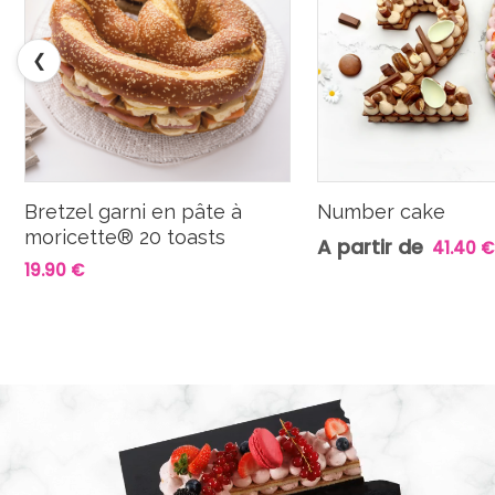
❮
Bretzel garni en pâte à
Number cake
moricette® 20 toasts
A partir de
41.40 €
19.90 €
L
e
c
t