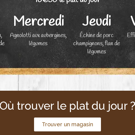
10€50 le plat du jour
Mercredi
Jeudi
,
Agnolotti aux aubergines,
Échine de porc
Effi
de
légumes
champignons, flan de
légumes
Où trouver le plat du jour 
Trouver un magasin