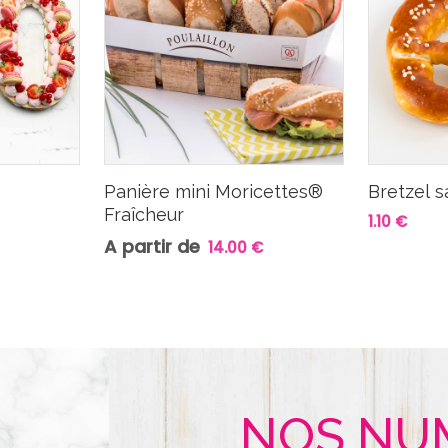
Panière mini Moricettes®
Bretzel s
Fraîcheur
1.10 €
A partir de
14.00 €
NOS NU