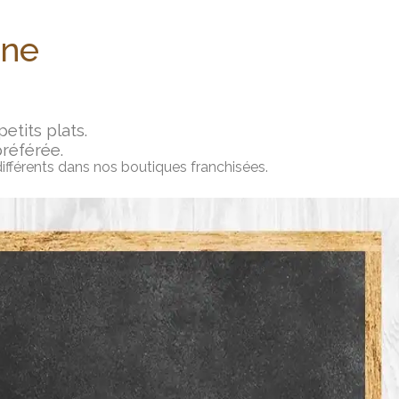
ine
tits plats.
préférée.
différents dans nos boutiques franchisées.