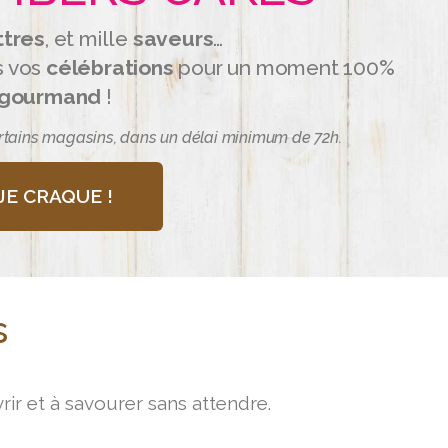
ttres
, et mille
saveurs
…
s vos
célébrations
pour un moment 100%
gourmand
!
rtains magasins, dans un délai minimum de 72h.
JE CRAQUE !
s
ir et à savourer sans attendre.