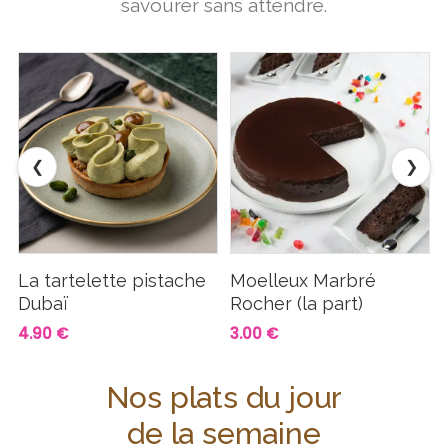
savourer sans attendre.
❮
❯
La tartelette pistache
Moelleux Marbré
Dubaï
Rocher (la part)
4.90 €
3.00 €
Nos plats du jour
de la semaine