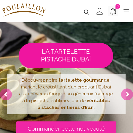
0
LA TARTELETTE
PISTACHE DUBAÏ
Découvrez notre
tartelette gourmande
,
mariant le croustillant d’un croquant Dubaï
aux cheveux d’ange à un généreux fourrage
à la pistache, sublimée par de
véritables
pistaches entières d’Iran.
Commander cette nouveauté