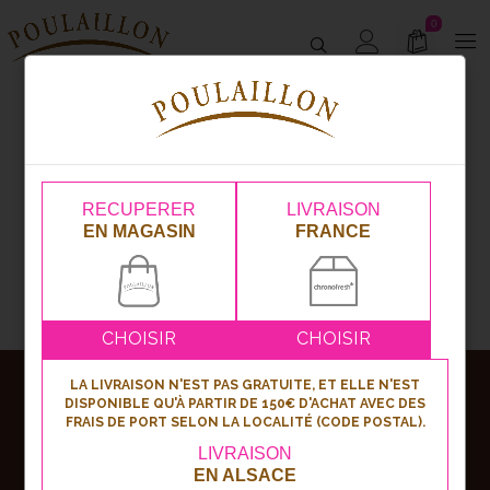
0
1
2
3
…
5
6
7
8
9
10
11
…
13
14
15
RECUPERER
LIVRAISON
EN MAGASIN
FRANCE
CHOISIR
CHOISIR
LA LIVRAISON N'EST PAS GRATUITE, ET ELLE N'EST
Abonnez-vous
DISPONIBLE QU'À PARTIR DE 150€ D'ACHAT AVEC DES
FRAIS DE PORT SELON LA LOCALITÉ (CODE POSTAL).
à notre newsletter !
LIVRAISON
EN ALSACE